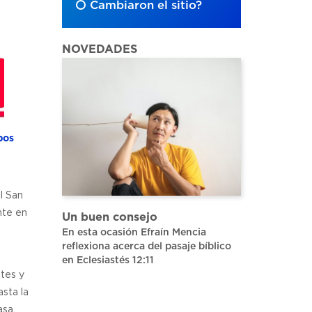
Cambiaron el sitio?
NOVEDADES
bos
l San
nte en
Un buen consejo
En esta ocasión Efraín Mencia
reflexiona acerca del pasaje bíblico
en Eclesiastés 12:11
tes y
sta la
asa.