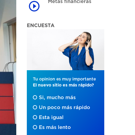
Metas financieras
ENCUESTA
Tu opinion es muy importante
El nuevo sitio es más rápido?
Si, mucho más
Un poco más rápido
Esta igual
Es más lento