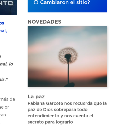
Cambiaron el sitio?
NOVEDADES
os
nal,
a
al, lo
is.”
La paz
y más de
Fabiana Garcete nos recuerda que la
mejor
paz de Dios sobrepasa todo
ran
entendimiento y nos cuenta el
secreto para lograrlo
.