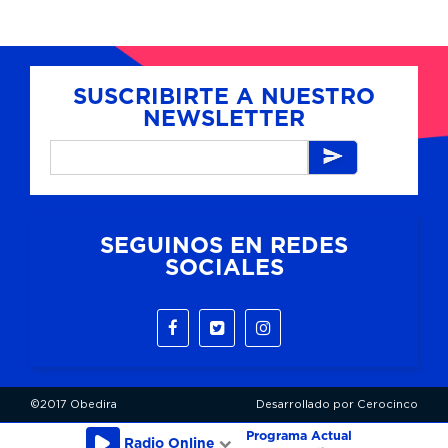
SUSCRIBIRTE A NUESTRO
NEWSLETTER
SEGUINOS EN REDES
SOCIALES
©2017 Obedira
Desarrollado por Cerocinco
Programa Actual
Radio Online