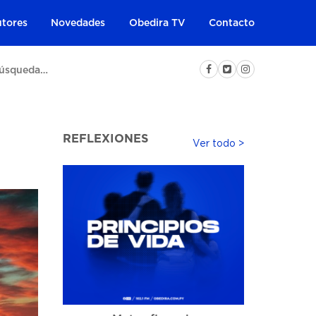
tores
Novedades
Obedira TV
Contacto
REFLEXIONES
Ver todo >