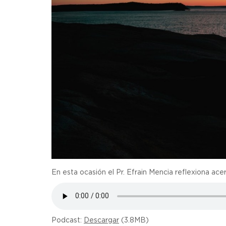
En esta ocasión el Pr. Efrain Mencia reflexiona ace
Podcast:
Descargar
(3.8MB)