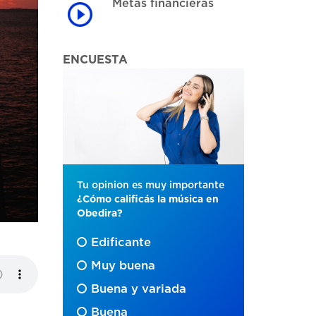
Metas financieras
ENCUESTA
Tu opinion es muy importante
¿Cómo calificás la música en
Obedira?
Edificante
Muy buena
Buena y variada
Buena