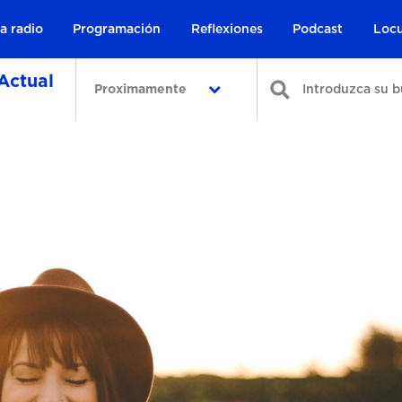
a radio
Programación
Reflexiones
Podcast
Locu
Actual
Proximamente