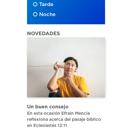
Tarde
echa
Noche
riba/abajo
ara
umentar
NOVEDADES
sminuir
olumen.
Un buen consejo
En esta ocasión Efraín Mencia
reflexiona acerca del pasaje bíblico
en Eclesiastés 12:11