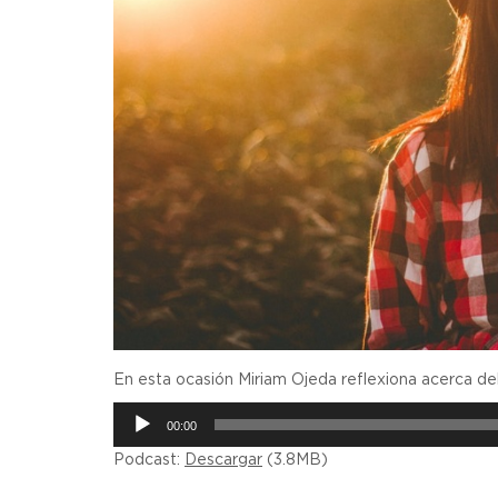
En esta ocasión Miriam Ojeda reflexiona acerca del
Reproductor
00:00
de
Podcast:
Descargar
(3.8MB)
audio