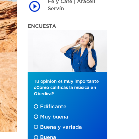
Fe y Café | Araceli
Servín
ENCUESTA
Tu opinion es muy importante
¿Cómo calificás la música en
Obedira?
Edificante
Muy buena
Buena y variada
Buena