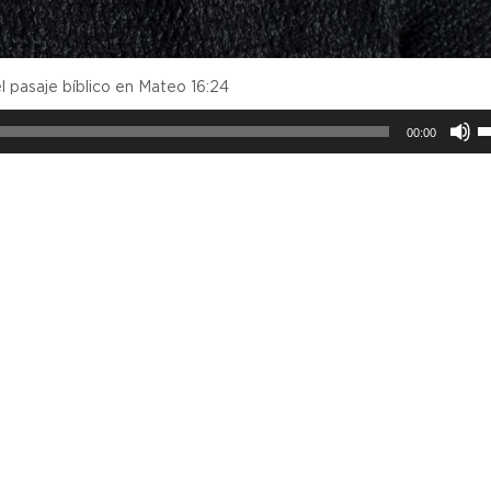
l pasaje bíblico en Mateo 16:24
Ut
00:00
la
te
d
fl
ar
p
a
o
di
el
v