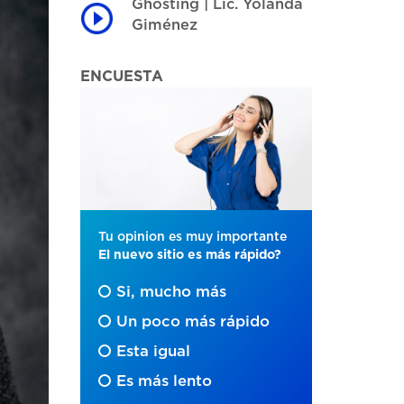
Ghosting | Lic. Yolanda
Giménez
ENCUESTA
Tu opinion es muy importante
El nuevo sitio es más rápido?
Si, mucho más
Un poco más rápido
Esta igual
Es más lento