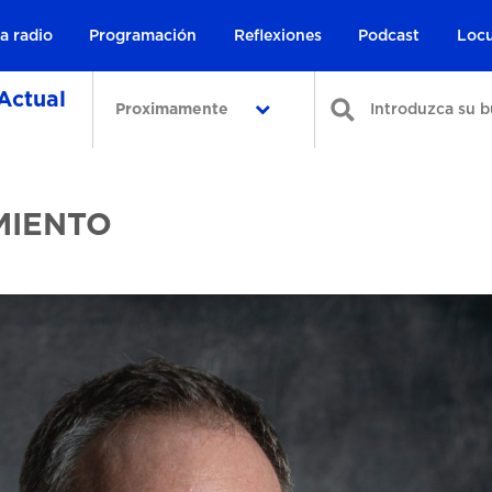
a radio
Programación
Reflexiones
Podcast
Locu
Actual
Proximamente
MIENTO