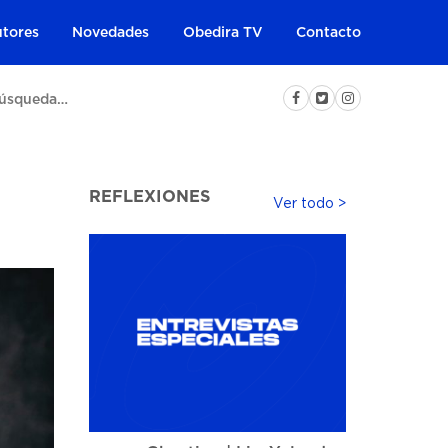
tores
Novedades
Obedira TV
Contacto
REFLEXIONES
Ver todo >