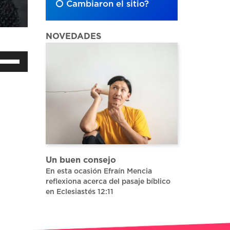
Cambiaron el sitio?
NOVEDADES
iliza
s
clas
e
echa
riba/abajo
ara
umentar
Un buen consejo
En esta ocasión Efraín Mencia
sminuir
reflexiona acerca del pasaje bíblico
en Eclesiastés 12:11
olumen.