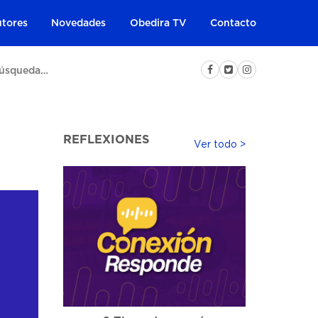
tores
Novedades
Obedira TV
Contacto
REFLEXIONES
Ver todo >