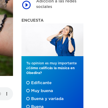
Adicción a las redes
sociales
ENCUESTA
Tu opinion es muy importante
¿Cómo calificás la música en
Obedira?
Edificante
Muy buena
Buena y variada
Buena