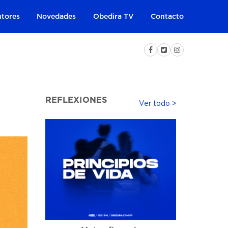
tores
Novedades
Obedira TV
Contacto
REFLEXIONES
Ver todo >