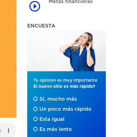
Metas financieras
ENCUESTA
Tu opinion es muy importante
El nuevo sitio es más rápido?
Si, mucho más
Un poco más rápido
Esta igual
Es más lento