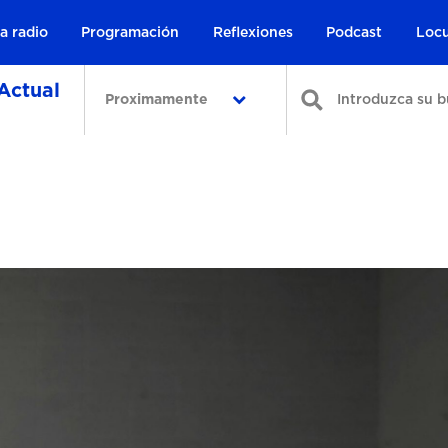
a radio
Programación
Reflexiones
Podcast
Locu
Actual
Proximamente