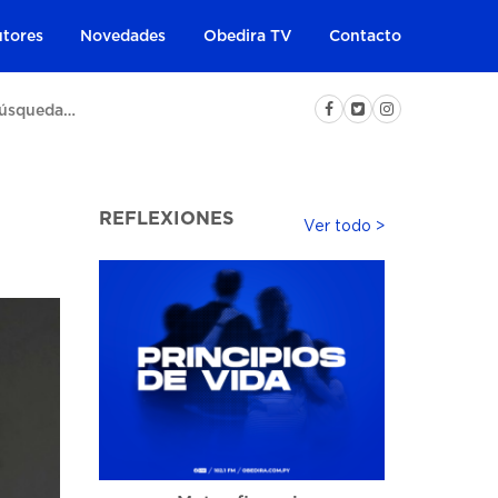
tores
Novedades
Obedira TV
Contacto
REFLEXIONES
Ver todo >