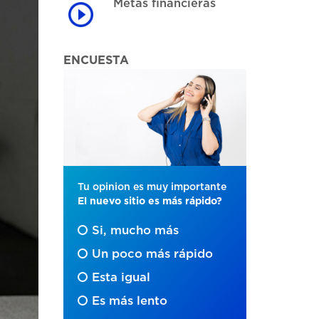
Metas financieras
ENCUESTA
Tu opinion es muy importante
El nuevo sitio es más rápido?
Si, mucho más
Un poco más rápido
Esta igual
Es más lento