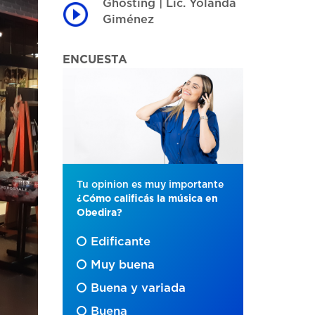
Ghosting | Lic. Yolanda
Giménez
ENCUESTA
Tu opinion es muy importante
¿Cómo calificás la música en
Obedira?
Edificante
Muy buena
Buena y variada
Buena