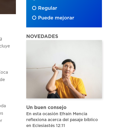
Regular
Puede mejorar
NOVEDADES
ng
cluye
Coca
 de
oda
Un buen consejo
os
En esta ocasión Efraín Mencia
reflexiona acerca del pasaje bíblico
er
en Eclesiastés 12:11