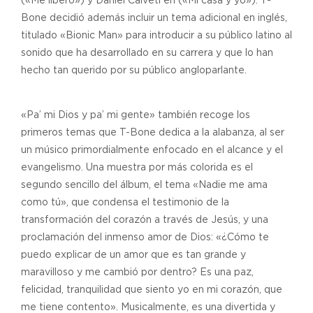
(«Me liberó») y Daniel Calveti en («Mi casa y yo»). T-
Bone decidió además incluir un tema adicional en inglés,
titulado «Bionic Man» para introducir a su público latino al
sonido que ha desarrollado en su carrera y que lo han
hecho tan querido por su público angloparlante.
«Pa’ mi Dios y pa’ mi gente» también recoge los
primeros temas que T-Bone dedica a la alabanza, al ser
un músico primordialmente enfocado en el alcance y el
evangelismo. Una muestra por más colorida es el
segundo sencillo del álbum, el tema «Nadie me ama
como tú», que condensa el testimonio de la
transformación del corazón a través de Jesús, y una
proclamación del inmenso amor de Dios: «¿Cómo te
puedo explicar de un amor que es tan grande y
maravilloso y me cambió por dentro? Es una paz,
felicidad, tranquilidad que siento yo en mi corazón, que
me tiene contento». Musicalmente, es una divertida y