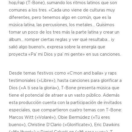
hop/rap (T-Bone), sumando los ritmos latinos que son
comunes a los tres. «Cada uno viene de culturas muy
diferentes, pero tenemos algo en común, que es la
música latina, las percusiones, los metales… Quisimos
tomar un poco de los tres más la parte latina y crear un
álbum… romper ciertas reglas y ver qué resultaba… ¡y
salió algo bueno!», expresa sobre la energía que
proyecta «Pa’ mi Dios y pa’ mi gente» en sus canciones.
Desde temas festivos como «C’mon and baila» y raps
testimoniales («Libre»), hasta canciones para glorificar a
Dios («A ti sea la gloria»), T-Bone presenta música que
tiene el potencial de atraer a un vasto público. Además
esta producción cuenta con la participación de invitados
especiales, que compartieron cuatro temas con T-Bone:
Marcos Witt («Volaré»), Obie Bermúdez («Tú eres
bueno»), Christine D’Clario («Glorifícate»), Eric Dawkins