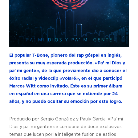
El popular T-Bone, pionero del rap góspel en inglés,
presenta su muy esperada producción, «Pa’ mi Dios y
pa’ mi gente», de la que previamente dio a conocer el
éxito radial y videoclip «Volaré», en el que participó
Marcos Witt como invitado. Éste es su primer álbum
en español en una carrera que se extiende por 24
años, y no puede ocultar su emoción por este logro.
Producido por Sergio González y Pauly García, «Pa’ mi
Dios y pa’ mi gente» se compone de doce explosivos
temas que lucen por la inteligente fusión de estilos