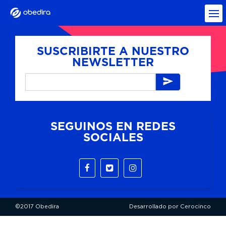
SUSCRIBIRTE A NUESTRO
NEWSLETTER
SEGUINOS EN REDES
SOCIALES
©2017 Obedira
Desarrollado por Cerocinco