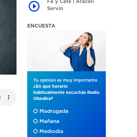
Fe y Café | Araceli
Servín
ENCUESTA
Tu opinion es muy importante
¿En que horario
habitualmente escuchás Radio
Obedira?
Madrugada
Mañana
Mediodía