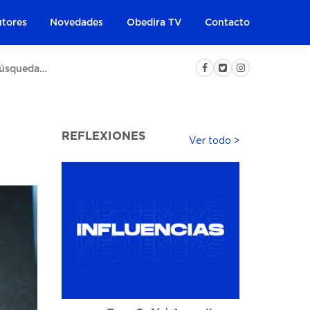
tores
Novedades
Obedira TV
Contacto
REFLEXIONES
Ver todo >