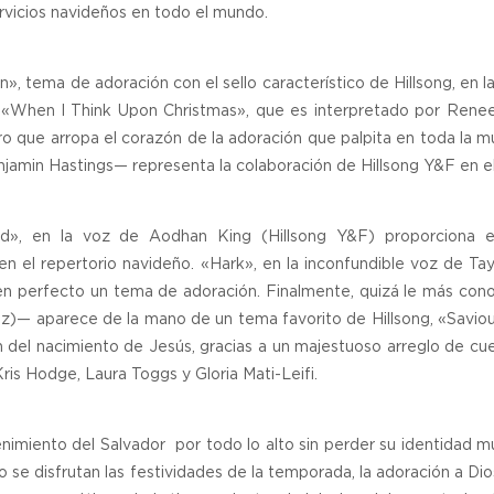
ervicios navideños en todo el mundo.
», tema de adoración con el sello característico de Hillsong, en l
«When I Think Upon Christmas», que es interpretado por Renee
o que arropa el corazón de la adoración que palpita en toda la m
jamin Hastings— representa la colaboración de Hillsong Y&F en e
d», en la voz de Aodhan King (Hillsong Y&F) proporciona e
n el repertorio navideño. «Hark», en la inconfundible voz de Ta
o en perfecto un tema de adoración. Finalmente, quizá le más con
az)— aparece de la mano de un tema favorito de Hillsong, «Saviou
n del nacimiento de Jesús, gracias a un majestuoso arreglo de cu
ris Hodge, Laura Toggs y Gloria Mati-Leifi.
nimiento del Salvador por todo lo alto sin perder su identidad mu
 se disfrutan las festividades de la temporada, la adoración a Di