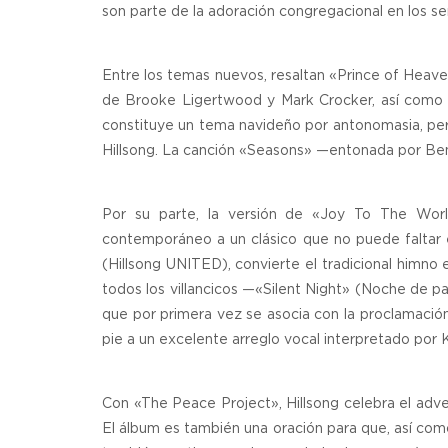
son parte de la adoración congregacional en los s
Entre los temas nuevos, resaltan «Prince of Heaven
de Brooke Ligertwood y Mark Crocker, así como 
constituye un tema navideño por antonomasia, per
Hillsong. La canción «Seasons» —entonada por Ben
Por su parte, la versión de «Joy To The Worl
contemporáneo a un clásico que no puede faltar e
(Hillsong UNITED), convierte el tradicional himn
todos los villancicos —«Silent Night» (Noche de p
que por primera vez se asocia con la proclamació
pie a un excelente arreglo vocal interpretado por K
Con «The Peace Project», Hillsong celebra el adve
El álbum es también una oración para que, así como