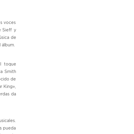
as voces
 Sieff y
úsica de
l álbum.
l toque
ya Smith
ocido de
r King»,
erdas da
sicales.
os pueda