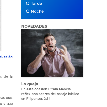
Tarde
Noche
NOVEDADES
ducción
os de la
La queja
En esta ocasión Efraín Mencia
reflexiona acerca del pasaje bíblico
mas que,
en Filipenses 2:14
do y que