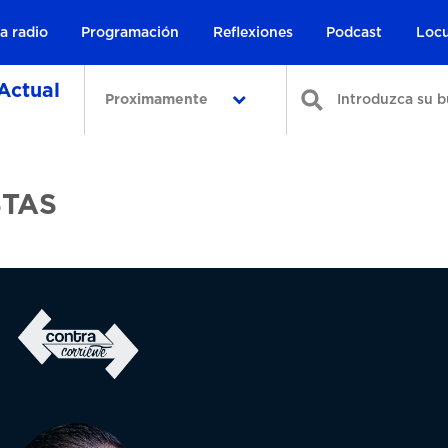
a radio
Programación
Reflexiones
Podcast
Locu
Actual
Proximamente
STAS