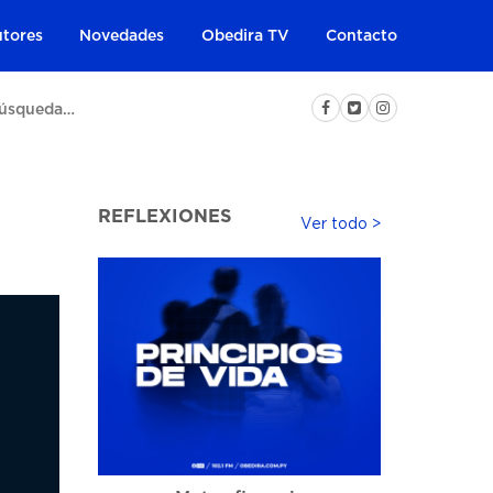
tores
Novedades
Obedira TV
Contacto
REFLEXIONES
Ver todo >