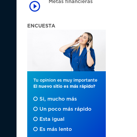
Metas financieras
ENCUESTA
Tu opinion es muy importante
El nuevo sitio es más rápido?
Si, mucho más
Un poco más rápido
Esta igual
Es más lento