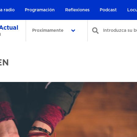
a radio
Programación
Reflexiones
Podcast
Locu
Actual
Proximamente
l
EN