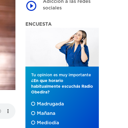
Adicción a las redes
sociales
ENCUESTA
Tu opinion es muy importante
¿En que horario
habitualmente escuchás Radio
Obedira?
Madrugada
Mañana
Mediodía