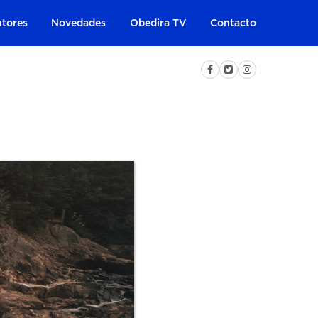
tores
Novedades
Obedira TV
Contacto