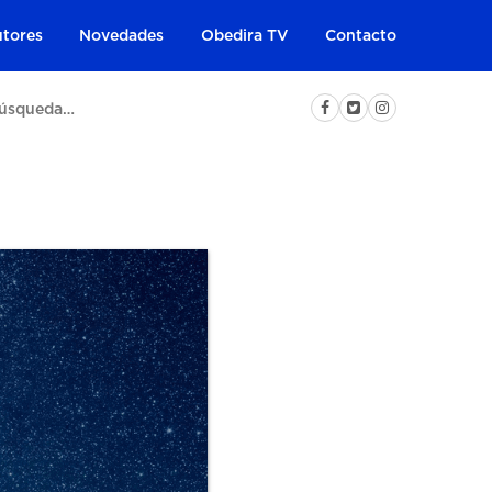
tores
Novedades
Obedira TV
Contacto