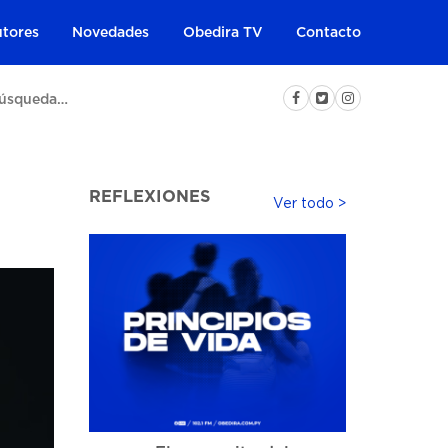
tores
Novedades
Obedira TV
Contacto
REFLEXIONES
Ver todo >