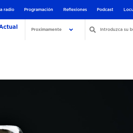
a radio
Programación
Reflexiones
Podcast
Locu
Actual
Proximamente