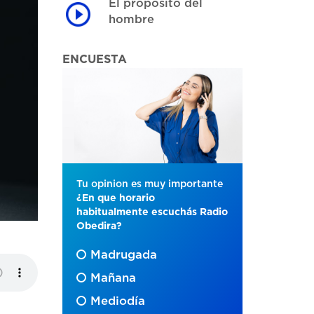
El proposito del
hombre
ENCUESTA
Tu opinion es muy importante
¿En que horario
habitualmente escuchás Radio
Obedira?
Madrugada
Mañana
Mediodía