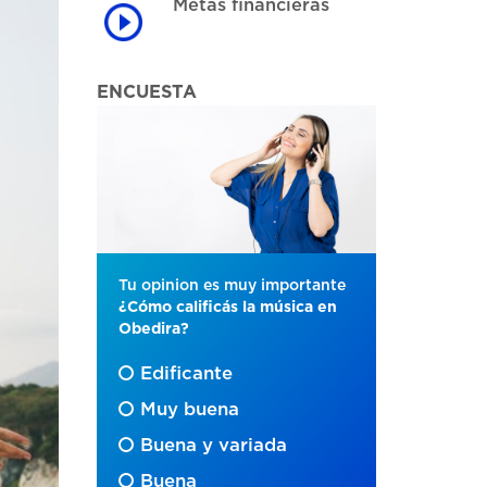
Metas financieras
ENCUESTA
Tu opinion es muy importante
¿Cómo calificás la música en
Obedira?
Edificante
Muy buena
Buena y variada
Buena