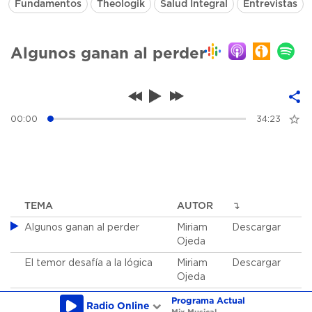
Fundamentos
Theologik
Salud Integral
Entrevistas
Algunos ganan al perder
00:00
34:23
TEMA
AUTOR
↴
Algunos ganan al perder
Miriam
Descargar
Ojeda
El temor desafía a la lógica
Miriam
Descargar
Ojeda
Quizás tu eres la persona
Miriam
Descargar
Programa Actual
Radio Online