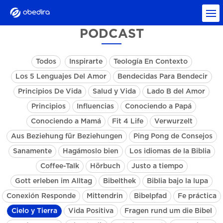
PODCAST
Todos
Inspirarte
Teología En Contexto
Los 5 Lenguajes Del Amor
Bendecidas Para Bendecir
Principios De Vida
Salud y Vida
Lado B del Amor
Principios
Influencias
Conociendo a Papá
Conociendo a Mamá
Fit 4 Life
Verwurzelt
Aus Beziehung für Beziehungen
Ping Pong de Consejos
Sanamente
Hagámoslo bien
Los idiomas de la Biblia
Coffee-Talk
Hörbuch
Justo a tiempo
Gott erleben im Alltag
Bibelthek
Biblia bajo la lupa
Conexión Responde
Mittendrin
Bibelpfad
Fe práctica
Cielo y Tierra
Vida Positiva
Fragen rund um die Bibel