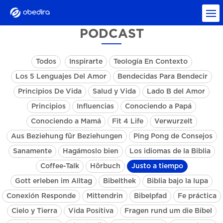
PODCAST
Todos
Inspirarte
Teología En Contexto
Los 5 Lenguajes Del Amor
Bendecidas Para Bendecir
Principios De Vida
Salud y Vida
Lado B del Amor
Principios
Influencias
Conociendo a Papá
Conociendo a Mamá
Fit 4 Life
Verwurzelt
Aus Beziehung für Beziehungen
Ping Pong de Consejos
Sanamente
Hagámoslo bien
Los idiomas de la Biblia
Coffee-Talk
Hörbuch
Justo a tiempo
Gott erleben im Alltag
Bibelthek
Biblia bajo la lupa
Conexión Responde
Mittendrin
Bibelpfad
Fe práctica
Cielo y Tierra
Vida Positiva
Fragen rund um die Bibel